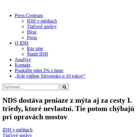
Press Centrum
IDH v médiach
Tlačové správy
Blog
Press
O IDH
Kto sme
Štatút IDH
Analýzy
Kontakt
Poukážte nám 2% z dane
„Kde vidíme Slovensko o 10 rokov“
NDS dostáva peniaze z mýta aj za cesty I.
triedy, ktoré nevlastní. Tie potom chýbajú
pri opravách mostov
IDH v médiach
Tlačové správy