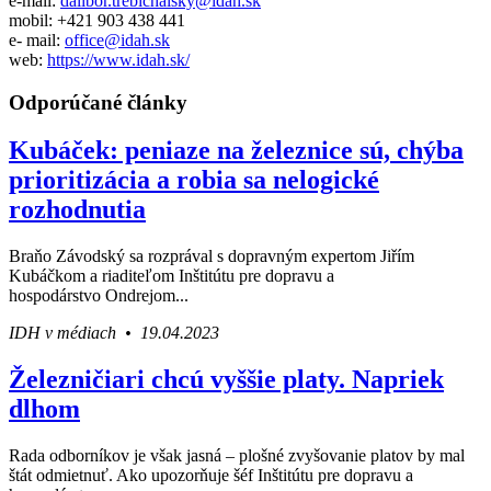
e-mail:
dalibor.trebichalsky@idah.sk
mobil: +421 903 438 441
e- mail:
office@idah.sk
web:
https://www.idah.sk/
Odporúčané články
Kubáček: peniaze na železnice sú, chýba
prioritizácia a robia sa nelogické
rozhodnutia
Braňo Závodský sa rozprával s dopravným expertom Jiřím
Kubáčkom a riaditeľom Inštitútu pre dopravu a
hospodárstvo Ondrejom...
IDH v médiach • 19.04.2023
Železničiari chcú vyššie platy. Napriek
dlhom
Rada odborníkov je však jasná – plošné zvyšovanie platov by mal
štát odmietnuť. Ako upozorňuje šéf Inštitútu pre dopravu a