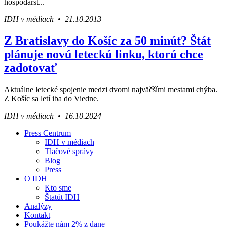
hospodárst...
IDH v médiach • 21.10.2013
Z Bratislavy do Košíc za 50 minút? Štát
plánuje novú leteckú linku, ktorú chce
zadotovať
Aktuálne letecké spojenie medzi dvomi najväčšími mestami chýba.
Z Košíc sa letí iba do Viedne.
IDH v médiach • 16.10.2024
Press Centrum
IDH v médiach
Váš sprievodca svetom infraštruktúry a
Tlačové správy
ekonomiky
Blog
Press
O IDH
Kto sme
Štatút IDH
Analýzy
Kontakt
Poukážte nám 2% z dane