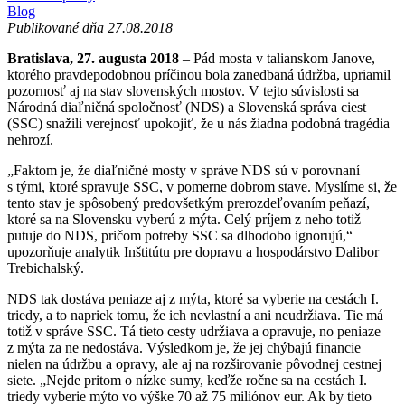
Blog
Publikované dňa 27.08.2018
Bratislava, 27. augusta 2018
– Pád mosta v talianskom Janove,
ktorého pravdepodobnou príčinou bola zanedbaná údržba, upriamil
pozornosť aj na stav slovenských mostov. V tejto súvislosti sa
Národná diaľničná spoločnosť (NDS) a Slovenská správa ciest
(SSC) snažili verejnosť upokojiť, že u nás žiadna podobná tragédia
nehrozí.
„Faktom je, že diaľničné mosty v správe NDS sú v porovnaní
s tými, ktoré spravuje SSC, v pomerne dobrom stave. Myslíme si, že
tento stav je spôsobený predovšetkým prerozdeľovaním peňazí,
ktoré sa na Slovensku vyberú z mýta. Celý príjem z neho totiž
putuje do NDS, pričom potreby SSC sa dlhodobo ignorujú,“
upozorňuje analytik Inštitútu pre dopravu a hospodárstvo Dalibor
Trebichalský.
NDS tak dostáva peniaze aj z mýta, ktoré sa vyberie na cestách I.
triedy, a to napriek tomu, že ich nevlastní a ani neudržiava. Tie má
totiž v správe SSC. Tá tieto cesty udržiava a opravuje, no peniaze
z mýta za ne nedostáva. Výsledkom je, že jej chýbajú financie
nielen na údržbu a opravy, ale aj na rozširovanie pôvodnej cestnej
siete. „Nejde pritom o nízke sumy, keďže ročne sa na cestách I.
triedy vyberie mýto vo výške 70 až 75 miliónov eur. Ak by tieto