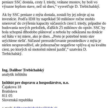
peniaze SSC dostala, cesty I. triedy, vrátane mostov, by boli vo
výrazne lepšom stave, než sú dnes,“ vysvetľuje D. Trebichalský.
Ak by SSC peniaze z mýta dostala, zostali by jej zdroje aj na
investície. Podľa IDH by napríklad 50 miliónov ročne mohlo
smerovať do zvýšenia kapacity súčasných ciest I. triedy, prípadne do
budovania nových preložiek, ďalších 25 miliónov do opráv. SSC by
bola schopná dlhodobo plánovať a nebola by odkázaná na dotácie
od štátu v tej miere, ako je dnes. „Preto je potrebné tento stav
urýchlene riešiť. Súčasné prerozdeľovanie prostriedkov z mýta je
nielen nespravodlivé, ale jednoznačne negatívne vplýva aj na kvalitu
ciest, po ktorých sú motoristi nútení jazdiť,“ uzatvára D.
Trebichalský.
Ing. Dalibor Trebichalský
analytik inštitútu
Inštitút pre dopravu a hospodárstvo, n.o.
Čajakova 18
Bratislava
811 05
Slovenská republika