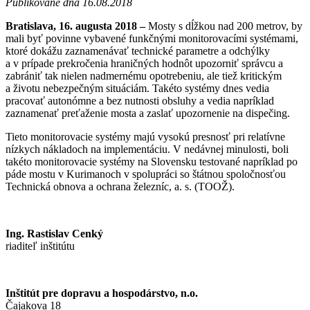
Publikované dňa 16.08.2018
Bratislava, 16. augusta 2018 –
Mosty s dĺžkou nad 200 metrov, by
mali byť povinne vybavené funkčnými monitorovacími systémami,
ktoré dokážu zaznamenávať technické parametre a odchýlky
a v prípade prekročenia hraničných hodnôt upozorniť správcu a
zabrániť tak nielen nadmernému opotrebeniu, ale tiež kritickým
a životu nebezpečným situáciám. Takéto systémy dnes vedia
pracovať autonómne a bez nutnosti obsluhy a vedia napríklad
zaznamenať preťaženie mosta a zaslať upozornenie na dispečing.
Tieto monitorovacie systémy majú vysokú presnosť pri relatívne
nízkych nákladoch na implementáciu. V nedávnej minulosti, boli
takéto monitorovacie systémy na Slovensku testované napríklad po
páde mostu v Kurimanoch v spolupráci so štátnou spoločnosťou
Technická obnova a ochrana železníc, a. s. (TOOŽ).
Ing. Rastislav Cenký
riaditeľ inštitútu
Inštitút pre dopravu a hospodárstvo, n.o.
Čajakova 18