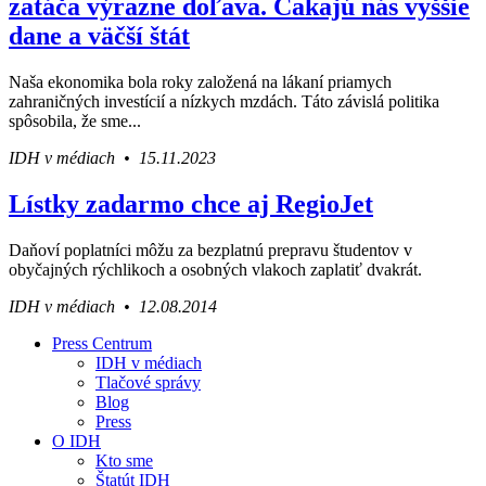
zatáča výrazne doľava. Čakajú nás vyššie
dane a väčší štát
Naša ekonomika bola roky založená na lákaní priamych
zahraničných investícií a nízkych mzdách. Táto závislá politika
spôsobila, že sme...
IDH v médiach • 15.11.2023
Lístky zadarmo chce aj RegioJet
Daňoví poplatníci môžu za bezplatnú prepravu študentov v
obyčajných rýchlikoch a osobných vlakoch zaplatiť dvakrát.
IDH v médiach • 12.08.2014
Press Centrum
IDH v médiach
Váš sprievodca svetom infraštruktúry a
Tlačové správy
ekonomiky
Blog
Press
O IDH
Kto sme
Štatút IDH