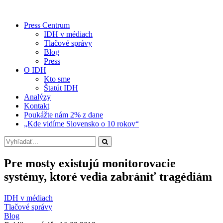
Press Centrum
IDH v médiach
Tlačové správy
Blog
Press
O IDH
Kto sme
Štatút IDH
Analýzy
Kontakt
Poukážte nám 2% z dane
„Kde vidíme Slovensko o 10 rokov“
Pre mosty existujú monitorovacie
systémy, ktoré vedia zabrániť tragédiám
IDH v médiach
Tlačové správy
Blog