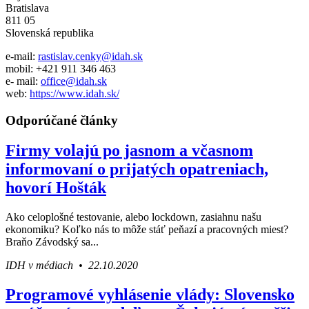
Bratislava
811 05
Slovenská republika
e-mail:
rastislav.cenky@idah.sk
mobil: +421 911 346 463
e- mail:
office@idah.sk
web:
https://www.idah.sk/
Odporúčané články
Firmy volajú po jasnom a včasnom
informovaní o prijatých opatreniach,
hovorí Hošták
Ako celoplošné testovanie, alebo lockdown, zasiahnu našu
ekonomiku? Koľko nás to môže stáť peňazí a pracovných miest?
Braňo Závodský sa...
IDH v médiach • 22.10.2020
Programové vyhlásenie vlády: Slovensko