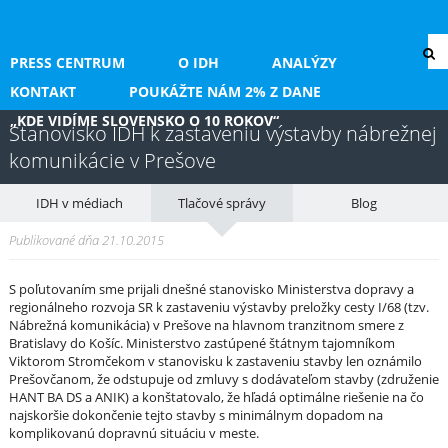
PRESS CENTRUM
O IDH
ANALÝZY
KONTAKT
POUKÁŽTE NÁM 2% Z DANE
„KDE VIDÍME SLOVENSKO O 10 ROKOV“
Stanovisko IDH k zastaveniu výstavby nábrežnej
komunikácie v Prešove
IDH v médiach
Tlačové správy
Blog
Publikované dňa 21.10.2015
S poľutovaním sme prijali dnešné stanovisko Ministerstva dopravy a
regionálneho rozvoja SR k zastaveniu výstavby preložky cesty I/68 (tzv.
Nábrežná komunikácia) v Prešove na hlavnom tranzitnom smere z
Bratislavy do Košíc. Ministerstvo zastúpené štátnym tajomníkom
Viktorom Stromčekom v stanovisku k zastaveniu stavby len oznámilo
Prešovčanom, že odstupuje od zmluvy s dodávateľom stavby (združenie
HANT BA DS a ANIK) a konštatovalo, že hľadá optimálne riešenie na čo
najskoršie dokončenie tejto stavby s minimálnym dopadom na
komplikovanú dopravnú situáciu v meste.