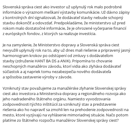
Slovenská správa ciest ako investor už uplynulý rok malo podrobné
informácie o výraznom meškaní výstavby komunikácie. Už dávno zápisy
z kontrolných dní signalizovali, že dodávateľ stavby nebude schopný
stavbu dokončiť a odovzdať. Predpokladáme, že ministerstvo už pred
rokom malo dostatočné informácie, že je ohrozené vyčerpanie financií
z európskych fondov, z ktorých sa realizuje investícia.
Je na zamyslenie, že Ministerstvo dopravy a Slovenská správa ciest
nevyužili uplynulý rok na to, aby už dnes mali riešenie a pripravený jasný
harmonogram krokov po odstúpení od zmluvy s dodávateľom
stavby (združenie HANT BA DS a ANIK). Pripomína to chovanie
neschopných manažérov závodu, ktorí vidia ako zlyháva dodávateľ
súčiastok a aj napriek tomu nezabezpečia nového dodávateľa
a spôsobia zastavenie výroby v závode.
Vzniknutý stav považujeme za manažérske zlyhanie Slovenskej správy
ciest ako investora a Ministerstva dopravy a regionálneho rozvoja ako
jeho nadradeného štátneho orgánu. Namiesto vyvodzovania
zodpovednosti týchto inštitúcií za vzniknutý stav a predstavenie
riešenia ako ho napraviť sa zmohli len na prehodenie zodpovednosti na
mesto, ktoré vyzývajú na vyhlásenie mimoriadnej situácie. Načo potom
platíme zo štátneho rozpočtu manažérov Slovenskej správy ciest?