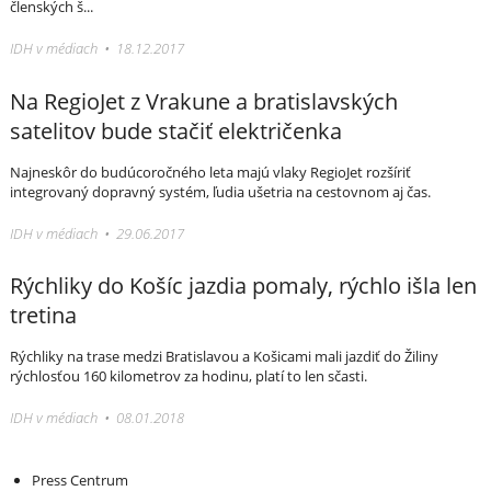
členských š...
IDH v médiach • 18.12.2017
Na RegioJet z Vrakune a bratislavských
satelitov bude stačiť električenka
Najneskôr do budúcoročného leta majú vlaky RegioJet rozšíriť
integrovaný dopravný systém, ľudia ušetria na cestovnom aj čas.
IDH v médiach • 29.06.2017
Rýchliky do Košíc jazdia pomaly, rýchlo išla len
tretina
Rýchliky na trase medzi Bratislavou a Košicami mali jazdiť do Žiliny
rýchlosťou 160 kilometrov za hodinu, platí to len sčasti.
IDH v médiach • 08.01.2018
Váš sprievodca svetom infraštruktúry a
Press Centrum