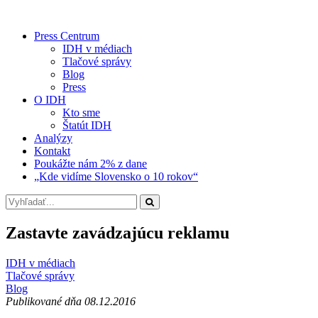
Press Centrum
IDH v médiach
Tlačové správy
Blog
Press
O IDH
Kto sme
Štatút IDH
Analýzy
Kontakt
Poukážte nám 2% z dane
„Kde vidíme Slovensko o 10 rokov“
Zastavte zavádzajúcu reklamu
IDH v médiach
Tlačové správy
Blog
Publikované dňa 08.12.2016