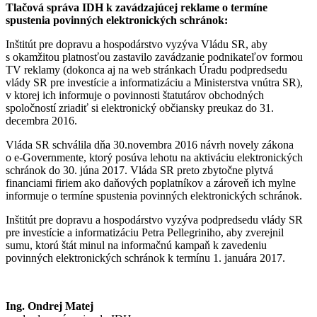
Tlačová správa IDH k zavádzajúcej reklame o
termíne
spustenia povinných elektronických schránok:
Inštitút pre dopravu a hospodárstvo vyzýva Vládu SR, aby
s okamžitou platnosťou zastavilo zavádzanie podnikateľov formou
TV reklamy (dokonca aj na web stránkach Úradu podpredsedu
vlády SR pre investície a informatizáciu a Ministerstva vnútra SR),
v ktorej ich informuje o povinnosti štatutárov obchodných
spoločností zriadiť si elektronický občiansky preukaz do 31.
decembra 2016.
Vláda SR schválila dňa 30.novembra 2016 návrh novely zákona
o e-Governmente, ktorý posúva lehotu na aktiváciu elektronických
schránok do 30. júna 2017. Vláda SR preto zbytočne plytvá
financiami firiem ako daňových poplatníkov a zároveň ich mylne
informuje o termíne spustenia povinných elektronických schránok.
Inštitút pre dopravu a hospodárstvo vyzýva podpredsedu vlády SR
pre investície a informatizáciu Petra Pellegriniho, aby zverejnil
sumu, ktorú štát minul na informačnú kampaň k zavedeniu
povinných elektronických schránok k termínu 1. januára 2017.
Ing. Ondrej Matej