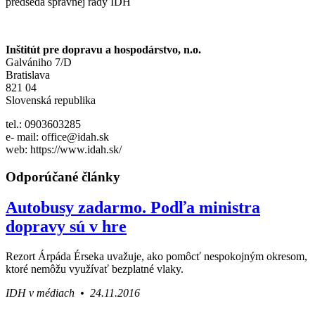
predseda správnej rady IDH
Inštitút pre dopravu a hospodárstvo, n.o.
Galvániho 7/D
Bratislava
821 04
Slovenská republika
tel.: 0903603285
e- mail: office@idah.sk
web: https://www.idah.sk/
Odporúčané články
Autobusy zadarmo. Podľa ministra
dopravy sú v hre
Rezort Árpáda Érseka uvažuje, ako pomôcť nespokojným okresom,
ktoré nemôžu využívať bezplatné vlaky.
IDH v médiach • 24.11.2016