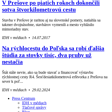
V Prešove po piatich rokoch dokončili
sotva štvorkilometrovú cestu
Stavba v Prešove je raritou aj na slovenské pomery, natiahla sa
takmer dvojnásobne, stavbárov vymenili a mesto vyhlásilo
mimoriadny stav.
IDH v médiach • 14.07.2017
Na rýchlocestu do Poľska sa robí ďalšia
štúdia za stovky tisíc, dva pruhy už
nestačia
Štát stále nevie, ako sa bude stavať a financovať výstavbu
rýchlostnej cesty R4. Šesťdesiatkilometrová erštvorka z Prešova na
sever k poľ...
IDH v médiach • 29.02.2024
Press Centrum
IDH v médiach
Váš sprievodca svetom infraštruktúry a
Tlačové správy
ekonomiky
Blog