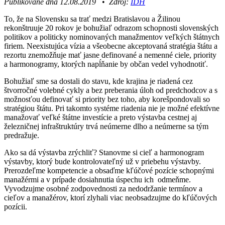
Publikované dňa 12.08.2019
•
Zdroj:
IDH
To, že na Slovensku sa trať medzi Bratislavou a Žilinou
rekonštruuje 20 rokov je bohužiaľ odrazom schopnosti slovenských
politikov a politicky nominovaných manažmentov veľkých štátnych
firiem. Neexistujúca vízia a všeobecne akceptovaná stratégia štátu a
rezortu znemožňuje mať jasne definované a nemenné ciele, priority
a harmonogramy, ktorých napĺňanie by občan vedel vyhodnotiť.
Bohužiaľ sme sa dostali do stavu, kde krajina je riadená cez
štvorročné volebné cykly a bez preberania úloh od predchodcov a s
možnosťou definovať si priority bez toho, aby korešpondovali so
stratégiou štátu. Pri takomto systéme riadenia nie je možné efektívne
manažovať veľké štátne investície a preto výstavba cestnej aj
železničnej infraštruktúry trvá neúmerne dlho a neúmerne sa tým
predražuje.
Ako sa dá výstavba zrýchliť? Stanovme si cieľ a harmonogram
výstavby, ktorý bude kontrolovateľný už v priebehu výstavby.
Prerozdeľme kompetencie a obsaďme kľúčové pozície schopnými
manažérmi a v prípade dosiahnutia úspechu ich odmeňme.
Vyvodzujme osobné zodpovednosti za nedodržanie termínov a
cieľov a manažérov, ktorí zlyhali viac neobsadzujme do kľúčových
pozícii.