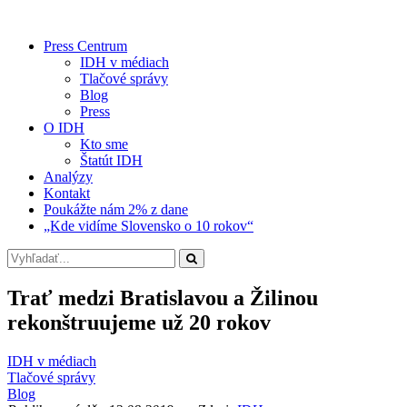
Press Centrum
IDH v médiach
Tlačové správy
Blog
Press
O IDH
Kto sme
Štatút IDH
Analýzy
Kontakt
Poukážte nám 2% z dane
„Kde vidíme Slovensko o 10 rokov“
Trať medzi Bratislavou a Žilinou
rekonštruujeme už 20 rokov
IDH v médiach
Tlačové správy
Blog