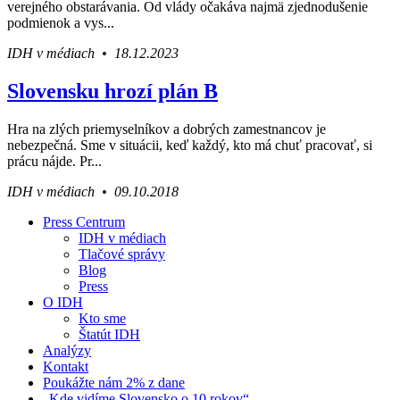
verejného obstarávania. Od vlády očakáva najmä zjednodušenie
podmienok a vys...
IDH v médiach • 18.12.2023
Slovensku hrozí plán B
Hra na zlých priemyselníkov a dobrých zamestnancov je
nebezpečná. Sme v situácii, keď každý, kto má chuť pracovať, si
prácu nájde. Pr...
IDH v médiach • 09.10.2018
Press Centrum
IDH v médiach
Váš sprievodca svetom infraštruktúry a
Tlačové správy
ekonomiky
Blog
Press
O IDH
Kto sme
Štatút IDH
Analýzy
Kontakt
Poukážte nám 2% z dane
„Kde vidíme Slovensko o 10 rokov“