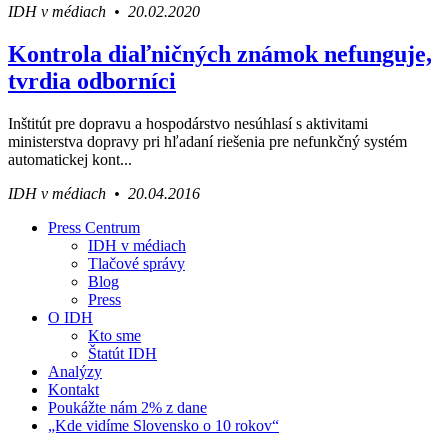
IDH v médiach • 20.02.2020
Kontrola diaľničných známok nefunguje,
tvrdia odborníci
Inštitút pre dopravu a hospodárstvo nesúhlasí s aktivitami
ministerstva dopravy pri hľadaní riešenia pre nefunkčný systém
automatickej kont...
IDH v médiach • 20.04.2016
Press Centrum
IDH v médiach
Váš sprievodca svetom infraštruktúry a
Tlačové správy
ekonomiky
Blog
Press
O IDH
Kto sme
Štatút IDH
Analýzy
Kontakt
Poukážte nám 2% z dane
„Kde vidíme Slovensko o 10 rokov“