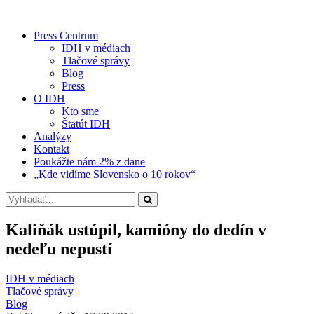
Press Centrum
IDH v médiach
Tlačové správy
Blog
Press
O IDH
Kto sme
Štatút IDH
Analýzy
Kontakt
Poukážte nám 2% z dane
„Kde vidíme Slovensko o 10 rokov“
Kaliňák ustúpil, kamióny do dedín v
nedeľu nepustí
IDH v médiach
Tlačové správy
Blog