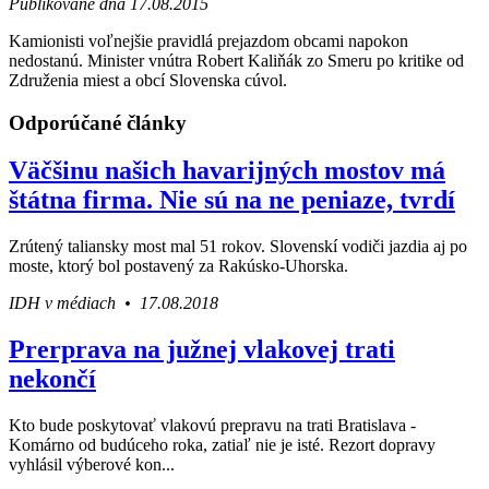
Publikované dňa 17.08.2015
Kamionisti voľnejšie pravidlá prejazdom obcami napokon
nedostanú. Minister vnútra Robert Kaliňák zo Smeru po kritike od
Združenia miest a obcí Slovenska cúvol.
Odporúčané články
Väčšinu našich havarijných mostov má
štátna firma. Nie sú na ne peniaze, tvrdí
Zrútený taliansky most mal 51 rokov. Slovenskí vodiči jazdia aj po
moste, ktorý bol postavený za Rakúsko-Uhorska.
IDH v médiach • 17.08.2018
Prerprava na južnej vlakovej trati
nekončí
Kto bude poskytovať vlakovú prepravu na trati Bratislava -
Komárno od budúceho roka, zatiaľ nie je isté. Rezort dopravy
vyhlásil výberové kon...