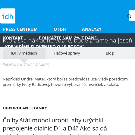
PRESS CENTRUM
O IDH
ANALÝZY
KONTAKT
POUKÁŽTE NÁM 2% Z DANE
Kto získa nákladné vozne, bude známe na jeseň
„KDE VIDÍME SLOVENSKO O 10 ROKOV“
IDH v médiach
Tlačové správy
Blog
Publikované dňa 11.01.2014
Napríklad Ondrej Matej, ktorý bol za predchádzajúcej vlády poradcom
premiérky Ivety Radičovej, hovorí o vyberaní čerešničiek z koláča.
ODPORÚČANÉ ČLÁNKY
Čo by štát mohol urobiť, aby urýchlil
prepojenie diaľnic D1 a D4? Ako sa dá