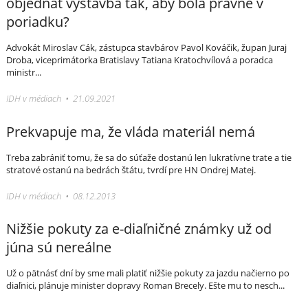
objednať výstavba tak, aby bola právne v
poriadku?
Advokát Miroslav Cák, zástupca stavbárov Pavol Kováčik, župan Juraj
Droba, viceprimátorka Bratislavy Tatiana Kratochvílová a poradca
ministr...
IDH v médiach • 21.09.2021
Prekvapuje ma, že vláda materiál nemá
Treba zabrániť tomu, že sa do súťaže dostanú len lukratívne trate a tie
stratové ostanú na bedrách štátu, tvrdí pre HN Ondrej Matej.
IDH v médiach • 08.12.2013
Nižšie pokuty za e-diaľničné známky už od
júna sú nereálne
Už o pätnásť dní by sme mali platiť nižšie pokuty za jazdu načierno po
diaľnici, plánuje minister dopravy Roman Brecely. Ešte mu to nesch...