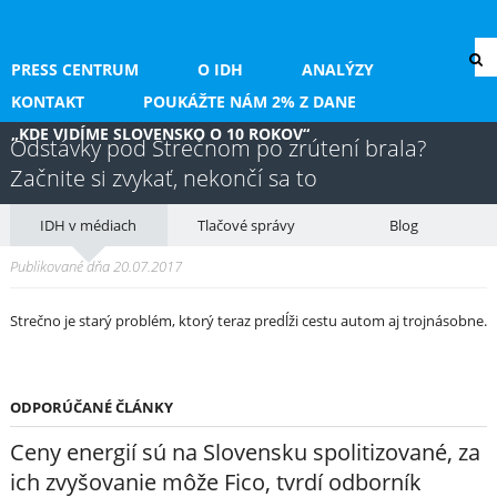
PRESS CENTRUM
O IDH
ANALÝZY
KONTAKT
POUKÁŽTE NÁM 2% Z DANE
„KDE VIDÍME SLOVENSKO O 10 ROKOV“
Odstávky pod Strečnom po zrútení brala?
Začnite si zvykať, nekončí sa to
IDH v médiach
Tlačové správy
Blog
Publikované dňa 20.07.2017
Strečno je starý problém, ktorý teraz predĺži cestu autom aj trojnásobne.
ODPORÚČANÉ ČLÁNKY
Ceny energií sú na Slovensku spolitizované, za
ich zvyšovanie môže Fico, tvrdí odborník