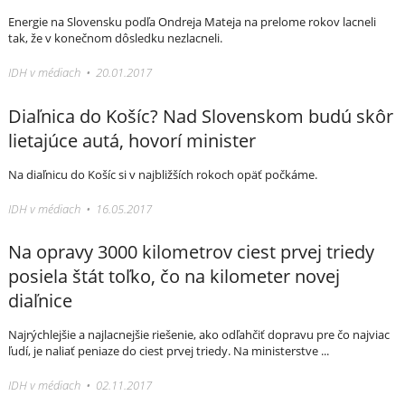
Energie na Slovensku podľa Ondreja Mateja na prelome rokov lacneli
tak, že v konečnom dôsledku nezlacneli.
IDH v médiach • 20.01.2017
Diaľnica do Košíc? Nad Slovenskom budú skôr
lietajúce autá, hovorí minister
Na diaľnicu do Košíc si v najbližších rokoch opäť počkáme.
IDH v médiach • 16.05.2017
Na opravy 3000 kilometrov ciest prvej triedy
posiela štát toľko, čo na kilometer novej
diaľnice
Najrýchlejšie a najlacnejšie riešenie, ako odľahčiť dopravu pre čo najviac
ľudí, je naliať peniaze do ciest prvej triedy. Na ministerstve ...
IDH v médiach • 02.11.2017