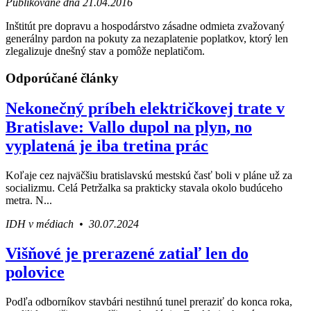
Publikované dňa 21.04.2016
Inštitút pre dopravu a hospodárstvo zásadne odmieta zvažovaný
generálny pardon na pokuty za nezaplatenie poplatkov, ktorý len
zlegalizuje dnešný stav a pomôže neplatičom.
Odporúčané články
Nekonečný príbeh električkovej trate v
Bratislave: Vallo dupol na plyn, no
vyplatená je iba tretina prác
Koľaje cez najväčšiu bratislavskú mestskú časť boli v pláne už za
socializmu. Celá Petržalka sa prakticky stavala okolo budúceho
metra. N...
IDH v médiach • 30.07.2024
Višňové je prerazené zatiaľ len do
polovice
Podľa odborníkov stavbári nestihnú tunel preraziť do konca roka,