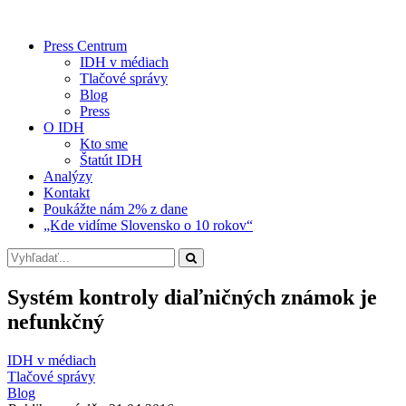
Press Centrum
IDH v médiach
Tlačové správy
Blog
Press
O IDH
Kto sme
Štatút IDH
Analýzy
Kontakt
Poukážte nám 2% z dane
„Kde vidíme Slovensko o 10 rokov“
Systém kontroly diaľničných známok je
nefunkčný
IDH v médiach
Tlačové správy
Blog