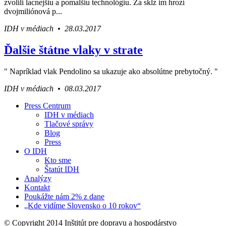
zvolili lacnejšiu a pomalšiu technológiu. Za sklz im hrozí
dvojmiliónová p...
IDH v médiach • 28.03.2017
Ďalšie štátne vlaky v strate
" Napríklad vlak Pendolino sa ukazuje ako absolútne prebytočný. "
IDH v médiach • 08.03.2017
Press Centrum
IDH v médiach
Váš sprievodca svetom infraštruktúry a
Tlačové správy
ekonomiky
Blog
Press
O IDH
Kto sme
Štatút IDH
Analýzy
Kontakt
Poukážte nám 2% z dane
„Kde vidíme Slovensko o 10 rokov“
© Copyright 2014 Inštitút pre dopravu a hospodárstvo