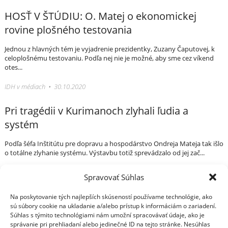
HOSŤ V ŠTÚDIU: O. Matej o ekonomickej
rovine plošného testovania
Jednou z hlavných tém je vyjadrenie prezidentky, Zuzany Čaputovej, k
celoplošnému testovaniu. Podľa nej nie je možné, aby sme cez víkend
otes...
IDH v médiach • 30.10.2020
Pri tragédii v Kurimanoch zlyhali ľudia a
systém
Podľa šéfa Inštitútu pre dopravu a hospodárstvo Ondreja Mateja tak išlo
o totálne zlyhanie systému. Výstavbu totiž sprevádzalo od jej zač...
IDH v médiach • 11.12.2013
Spravovať Súhlas
Na poskytovanie tých najlepších skúseností používame technológie, ako
Váš sprievodca svetom infraštruktúry a
Press Centrum
sú súbory cookie na ukladanie a/alebo prístup k informáciám o zariadení.
IDH v médiach
ekonomiky
Súhlas s týmito technológiami nám umožní spracovávať údaje, ako je
Tlačové správy
správanie pri prehliadaní alebo jedinečné ID na tejto stránke. Nesúhlas