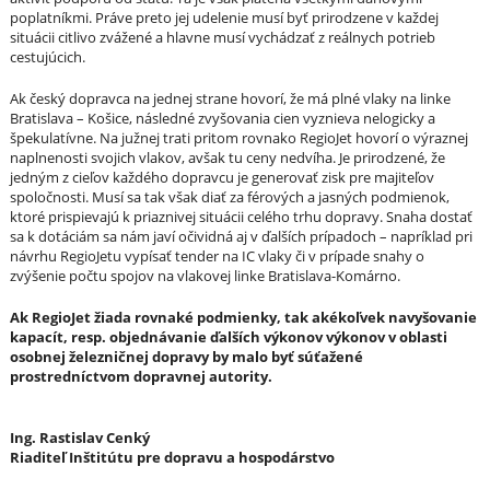
poplatníkmi. Práve preto jej udelenie musí byť prirodzene v každej
situácii citlivo zvážené a hlavne musí vychádzať z reálnych potrieb
cestujúcich.
Ak český dopravca na jednej strane hovorí, že má plné vlaky na linke
Bratislava – Košice, následné zvyšovania cien vyznieva nelogicky a
špekulatívne. Na južnej trati pritom rovnako RegioJet hovorí o výraznej
naplnenosti svojich vlakov, avšak tu ceny nedvíha. Je prirodzené, že
jedným z cieľov každého dopravcu je generovať zisk pre majiteľov
spoločnosti. Musí sa tak však diať za férových a jasných podmienok,
ktoré prispievajú k priaznivej situácii celého trhu dopravy. Snaha dostať
sa k dotáciám sa nám javí očividná aj v ďalších prípadoch – napríklad pri
návrhu RegioJetu vypísať tender na IC vlaky či v prípade snahy o
zvýšenie počtu spojov na vlakovej linke Bratislava-Komárno.
Ak RegioJet žiada rovnak
é
podmienky, tak ak
é
koľvek navyšovanie
kapac
í
t, resp. objedn
á
vanie ďalš
í
ch v
ý
konov v
ý
konov v oblasti
osobnej železničnej dopravy by malo byť s
ú
ťažen
é
prostredn
í
ctvom dopravnej autority.
Ing. Rastislav Cenký
Riaditeľ Inštitútu pre dopravu a hospodárstvo