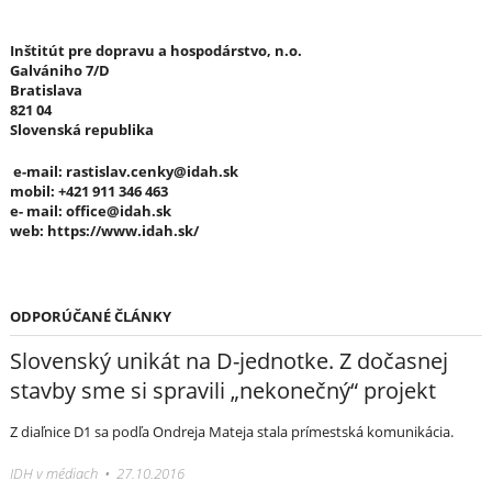
Inštitút pre dopravu a hospodárstvo, n.o.
Galvániho 7/D
Bratislava
821 04
Slovenská republika
e-mail:
rastislav.cenky@idah.sk
mobil: +421 911 346 463
e- mail:
office@idah.sk
web:
https://www.idah.sk/
ODPORÚČANÉ ČLÁNKY
Slovenský unikát na D-jednotke. Z dočasnej
stavby sme si spravili „nekonečný“ projekt
Z diaľnice D1 sa podľa Ondreja Mateja stala prímestská komunikácia.
IDH v médiach • 27.10.2016