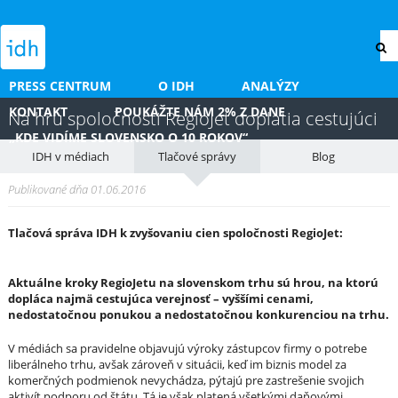
PRESS CENTRUM
O IDH
ANALÝZY
KONTAKT
POUKÁŽTE NÁM 2% Z DANE
Na hru spoločnosti RegioJet doplatia cestujúci
„KDE VIDÍME SLOVENSKO O 10 ROKOV“
IDH v médiach
Tlačové správy
Blog
Publikované dňa 01.06.2016
Tlačová správa IDH k zvyšovaniu cien spoločnosti RegioJet:
Aktuálne kroky RegioJetu na slovenskom trhu s
ú
hrou, na ktor
ú
dopl
á
ca najm
ä
cestujúca verejnosť – vyššími cenami,
nedostatočnou ponukou a nedostatočnou konkurenciou na trhu.
V médiách sa pravidelne objavujú výroky zástupcov firmy o potrebe
liberálneho trhu, avšak zároveň v situácii, keď im biznis model za
komerčných podmienok nevychádza, pýtajú pre zastrešenie svojich
aktivít podporu od štátu. Tá je však platená všetkými daňovými